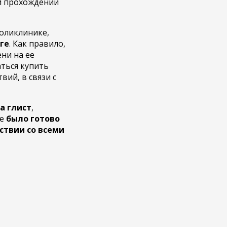
ри прохождении
оликлинике,
ге
. Как правило,
ни на ее
аться купить
вий, в связи с
а глист
,
ие
было готово
тствии со всеми