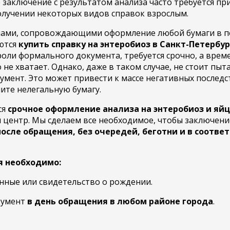
 заключение с результатом анализа часто требуется п
олучении некоторых видов справок взрослым.
емами, сопровождающими оформление любой бумаги в п
ются
купить справку на энтеробиоз в Санкт-Петербур
роли формального документа, требуется срочно, а време
 не хватает. Однако, даже в таком случае, не стоит пыт
мент. Это может привести к массе негативных последст
чите нелегальную бумагу.
ся
срочное оформление анализа на энтеробиоз и яйц
ш центр. Мы сделаем все необходимое, чтобы заключен
после обращения, без очередей, беготни и в соотве
 необходимо:
нные или свидетельство о рождении.
кумент
в день обращения в любом районе города
.