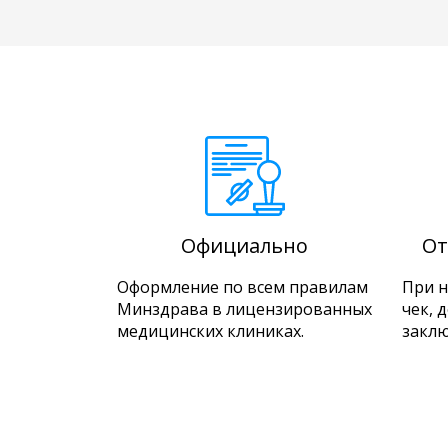
Официально
От
Оформление по всем правилам
При 
Минздрава в лицензированных
чек, 
медицинских клиниках.
заклю