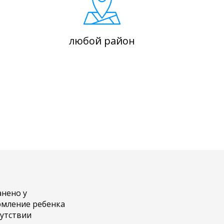
любой район
анено у
рмление ребенка
сутствии