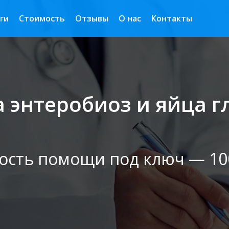
ги
Стоимость
Отзывы
О нас
Контакты
 энтеробиоз и яйца г
ость помощи под ключ — 100